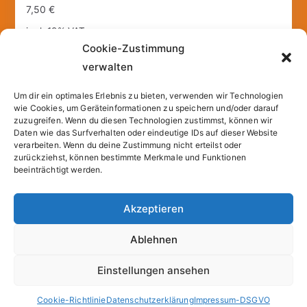
7,50
€
incl. 19% VAT
Cookie-Zustimmung
inkl.
Versandkosten
verwalten
Add to cart
Um dir ein optimales Erlebnis zu bieten, verwenden wir Technologien
wie Cookies, um Geräteinformationen zu speichern und/oder darauf
zuzugreifen. Wenn du diesen Technologien zustimmst, können wir
Daten wie das Surfverhalten oder eindeutige IDs auf dieser Website
1
2
3
4
5
6
7
→
verarbeiten. Wenn du deine Zustimmung nicht erteilst oder
zurückziehst, können bestimmte Merkmale und Funktionen
beeinträchtigt werden.
Akzeptieren
Copyright © 2026
Sparfuchs – Kassel
. |
Cookie-
Ablehnen
Richtlinie (EU)
| Powered by
Zakra
und
WordPress
.
Einstellungen ansehen
All prices incl. VAT.
Cookie-Richtlinie
Datenschutzerklärung
Impressum-DSGVO