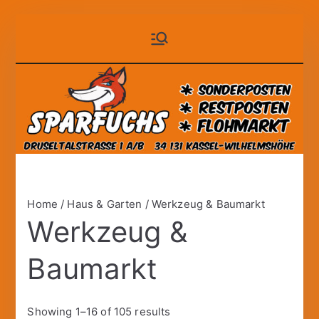
Zum
Sparfuchs
der auf Dauer günstige
Inhalt
Markt!
springen
– Kassel
Home
/
Haus & Garten
/ Werkzeug & Baumarkt
Werkzeug &
Baumarkt
Showing 1–16 of 105 results