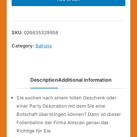
Super
Shape
Folienballon
Buchstabe
SKU:
026635329958
X
Silber,
Category:
Ballons
68
cm
x
88
Description
Additional information
cm,
Luftballon,
Sie suchen nach einem tollen Geschenk oder
Heliumballon,
einer Party Dekoration mit dem Sie eine
Geburtstag
Botschaft überbringen können? Dann ist dieser
quantity
Folienballon der Firma Amscan genau das
Richtige für Sie