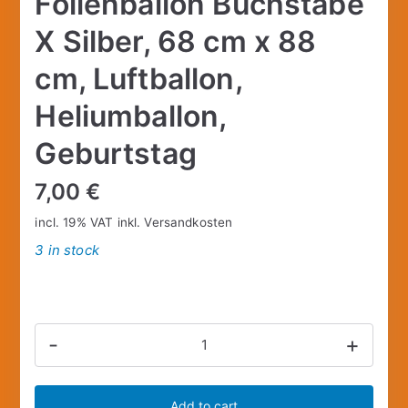
Folienballon Buchstabe
X Silber, 68 cm x 88
cm, Luftballon,
Heliumballon,
Geburtstag
7,00
€
incl. 19% VAT
inkl.
Versandkosten
3 in stock
Amscan
-
+
3299501
-
Add to cart