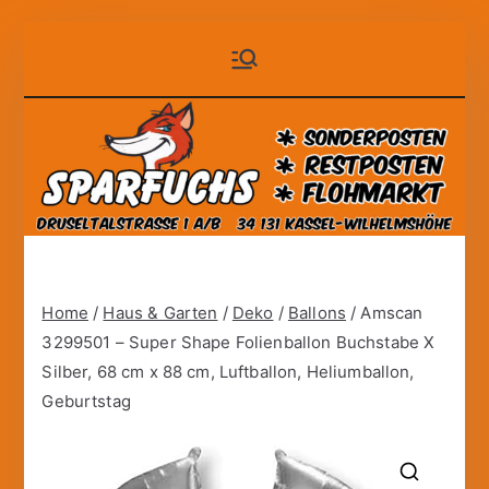
Zum
Sparfuchs
der auf Dauer günstige
Inhalt
Markt!
springen
– Kassel
Home
/
Haus & Garten
/
Deko
/
Ballons
/ Amscan
3299501 – Super Shape Folienballon Buchstabe X
Silber, 68 cm x 88 cm, Luftballon, Heliumballon,
Geburtstag