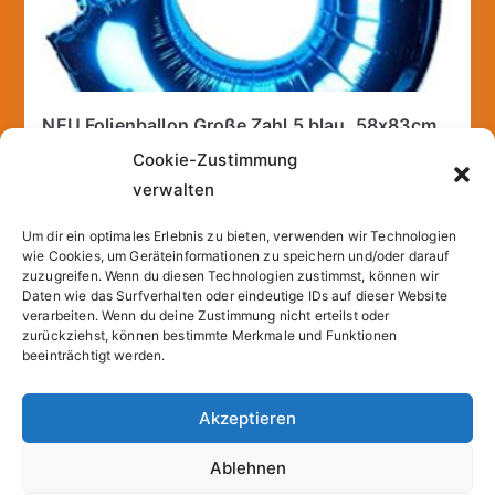
NEU Folienballon Große Zahl 5 blau, 58x83cm
6,95
€
Cookie-Zustimmung
verwalten
incl. 19% VAT
inkl.
Versandkosten
Um dir ein optimales Erlebnis zu bieten, verwenden wir Technologien
wie Cookies, um Geräteinformationen zu speichern und/oder darauf
zuzugreifen. Wenn du diesen Technologien zustimmst, können wir
Add to cart
Daten wie das Surfverhalten oder eindeutige IDs auf dieser Website
verarbeiten. Wenn du deine Zustimmung nicht erteilst oder
zurückziehst, können bestimmte Merkmale und Funktionen
beeinträchtigt werden.
Akzeptieren
Copyright © 2026
Sparfuchs – Kassel
. |
Cookie-
Ablehnen
Richtlinie (EU)
| Powered by
Zakra
und
WordPress
.