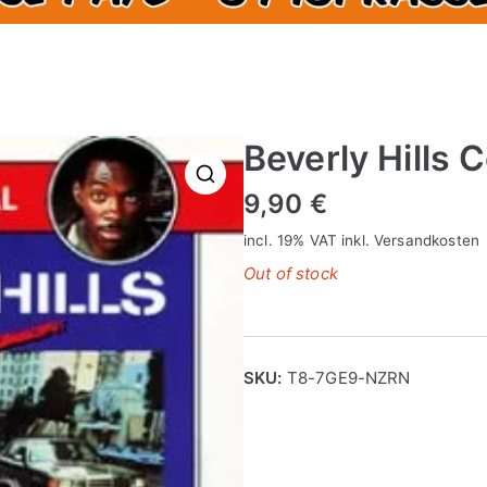
Beverly Hills 
9,90
€
🔍
incl. 19% VAT
inkl.
Versandkosten
Out of stock
SKU:
T8-7GE9-NZRN