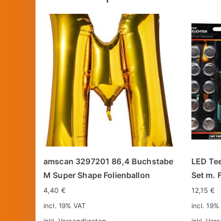
amscan 3297201 86,4 Buchstabe
LED Tee
M Super Shape Folienballon
Set m. 
4,40
€
12,15
€
incl. 19% VAT
incl. 19%