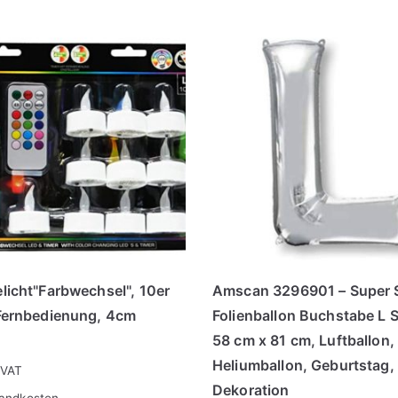
licht"Farbwechsel", 10er
Amscan 3296901 – Super 
Fernbedienung, 4cm
Folienballon Buchstabe L S
58 cm x 81 cm, Luftballon,
Heliumballon, Geburtstag,
 VAT
Dekoration