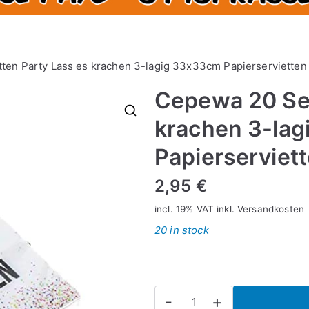
ten Party Lass es krachen 3-lagig 33x33cm Papierservietten
Cepewa 20 Ser
krachen 3-la
🔍
Papierserviet
2,95
€
incl. 19% VAT
inkl.
Versandkosten
20 in stock
Cepewa
-
+