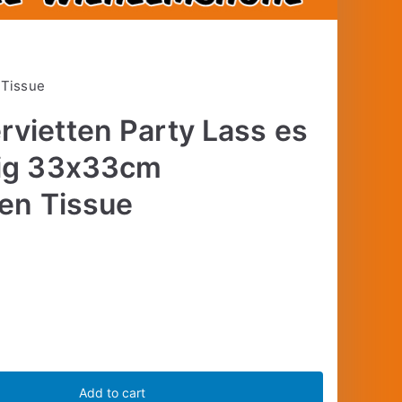
 Tissue
vietten Party Lass es
gig 33x33cm
ten Tissue
Add to cart