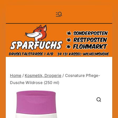
Zum
Sparfuchs
der auf Dauer günstige
Inhalt
Markt!
springen
– Kassel
Home
/
Kosmetik, Drogerie
/ Cosnature Pflege-
Dusche Wildrose (250 ml)
🔍