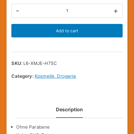
Cosnature
-
+
Pflege-
Dusche
Add to cart
Wildrose
(250
ml)
quantity
SKU:
L6-XMJE-H75C
Category:
Kosmetik, Drogerie
Description
Ohne Parabene