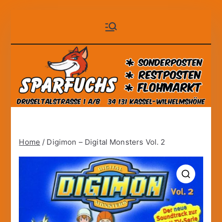
Zum
Sparfuchs
der auf Dauer günstige
Inhalt
Markt!
springen
– Kassel
Home
/ Digimon – Digital Monsters Vol. 2
🔍