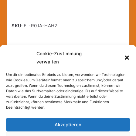
SKU:
FL-R0JA-HAH2
Cookie-Zustimmung
Additional information
verwalten
Um dir ein optimales Erlebnis zu bieten, verwenden wir Technologien
Weight
80,32 lbs
wie Cookies, um Geräteinformationen zu speichern und/oder darauf
zuzugreifen. Wenn du diesen Technologien zustimmst, können wir
Dimensions
14,09 × 12,63 × 1,37 in
Daten wie das Surfverhalten oder eindeutige IDs auf dieser Website
verarbeiten. Wenn du deine Zustimmung nicht erteilst oder
zurückziehst, können bestimmte Merkmale und Funktionen
beeinträchtigt werden.
Akzeptieren
Copyright © 2026
Sparfuchs – Kassel
. |
Cookie-