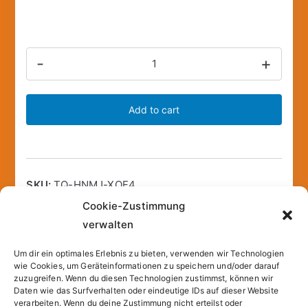
Ersatzvlies
-
+
für
Fensterwischer
Add to cart
3
in
1
quantity
SKU:
TQ-HNMJ-XOF4
Cookie-Zustimmung
verwalten
Um dir ein optimales Erlebnis zu bieten, verwenden wir Technologien
Description
Additional information
wie Cookies, um Geräteinformationen zu speichern und/oder darauf
zuzugreifen. Wenn du diesen Technologien zustimmst, können wir
Daten wie das Surfverhalten oder eindeutige IDs auf dieser Website
Arbeitsbreite (cm): 33
verarbeiten. Wenn du deine Zustimmung nicht erteilst oder