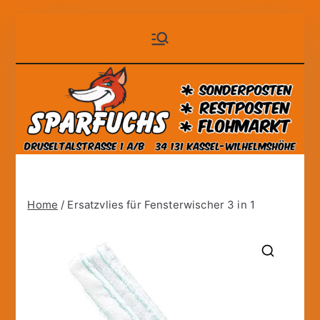
Zum
Sparfuchs
der auf Dauer günstige
Inhalt
Markt!
springen
– Kassel
Home
/ Ersatzvlies für Fensterwischer 3 in 1
🔍