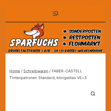
Zum
Sparfuchs
der auf Dauer günstige
Inhalt
Markt!
springen
– Kassel
Home
/
Schreibwaren
/ FABER-CASTELL
Tintenpatronen Standard, königsblau VE=3
🔍