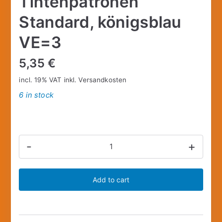
Tintenpatronen
Standard, königsblau
VE=3
5,35
€
incl. 19% VAT
inkl.
Versandkosten
6 in stock
FABER-
-
+
CASTELL
Tintenpatronen
Add to cart
Standard,
königsblau
VE=3
quantity