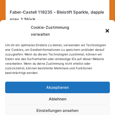
Faber-Castell 118235 – Bleistift Sparkle, dapple
gray, 1 Stück
3,90
€
Cookie-Zustimmung
verwalten
incl. 19% VAT
inkl.
Versandkosten
Um dir ein optimales Erlebnis zu bieten, verwenden wir Technologien
wie Cookies, um Geräteinformationen zu speichern und/oder darauf
zuzugreifen. Wenn du diesen Technologien zustimmst, können wir
Add to cart
Daten wie das Surfverhalten oder eindeutige IDs auf dieser Website
verarbeiten. Wenn du deine Zustimmung nicht erteilst oder
zurückziehst, können bestimmte Merkmale und Funktionen
beeinträchtigt werden.
Akzeptieren
Copyright © 2026
Sparfuchs – Kassel
. |
Cookie-
Ablehnen
Richtlinie (EU)
| Powered by
Zakra
und
WordPress
.
Einstellungen ansehen