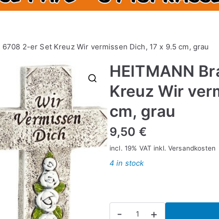
708 2-er Set Kreuz Wir vermissen Dich, 17 x 9.5 cm, grau
HEITMANN Bra
Kreuz Wir verm
🔍
cm, grau
9,50
€
incl. 19% VAT
inkl.
Versandkosten
4 in stock
HEITMANN
-
+