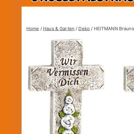
Home
/
Haus & Garten
/
Deko
/ HEITMANN Brauns 6