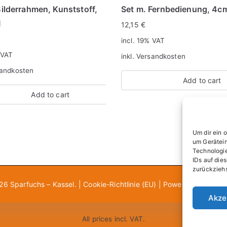
ilderrahmen, Kunststoff,
Set m. Fernbedienung, 4c
M
12,15
€
incl. 19% VAT
 VAT
inkl.
Versandkosten
andkosten
Add to cart
Add to cart
Um dir ein 
um Gerätein
Technologie
IDs auf die
zurückziehs
026
Sparfuchs – Kassel
. |
Cookie-Richtlinie (EU)
| Powered by
Zakra
Akze
All prices incl. VAT.