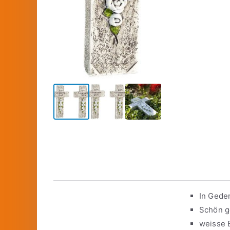
In Gede
Schön g
weisse B