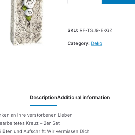
Brauns
6708
2-
er
SKU:
RF-TSJ9-EKGZ
Set
Kreuz
Category:
Deko
Wir
vermissen
Dich,
17
x
9.5
Description
Additional information
cm,
grau
nken an Ihre verstorbenen Lieben
quantity
earbeitetes Kreuz – 2er Set
lüten und Aufschrift: Wir vermissen Dich