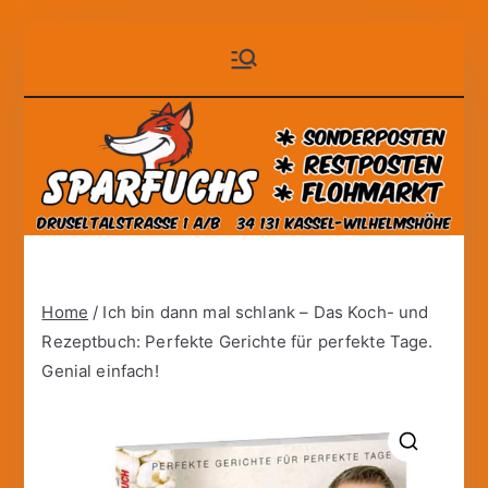
Zum
Sparfuchs
der auf Dauer günstige
Inhalt
Markt!
springen
– Kassel
Home
/ Ich bin dann mal schlank – Das Koch- und
Rezeptbuch: Perfekte Gerichte für perfekte Tage.
Genial einfach!
🔍