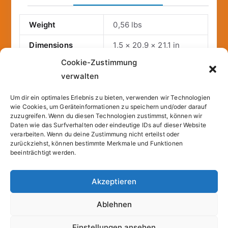
Weight
0,56 lbs
Dimensions
1,5 × 20,9 × 21,1 in
Cookie-Zustimmung
Publisher
Draksal Fachverlag
verwalten
Binding
paperback
Um dir ein optimales Erlebnis zu bieten, verwenden wir Technologien
Publication date
2010-04-01T00:00:01Z
wie Cookies, um Geräteinformationen zu speichern und/oder darauf
zuzugreifen. Wenn du diesen Technologien zustimmst, können wir
Daten wie das Surfverhalten oder eindeutige IDs auf dieser Website
Number of pages
160
verarbeiten. Wenn du deine Zustimmung nicht erteilst oder
zurückziehst, können bestimmte Merkmale und Funktionen
beeinträchtigt werden.
Akzeptieren
Copyright © 2026
Sparfuchs – Kassel
. |
Cookie-
Ablehnen
Richtlinie (EU)
| Powered by
Zakra
und
WordPress
.
Einstellungen ansehen