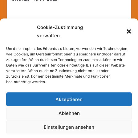
Cookie-Zustimmung
Additional information
verwalten
Um dir ein optimales Erlebnis zu bieten, verwenden wir Technologien
Weight
0,07 lbs
wie Cookies, um Geräteinformationen zu speichern und/oder darauf
zuzugreifen. Wenn du diesen Technologien zustimmst, können wir
Daten wie das Surfverhalten oder eindeutige IDs auf dieser Website
Dimensions
1,6 × 13,8 × 19 in
verarbeiten. Wenn du deine Zustimmung nicht erteilst oder
zurückziehst, können bestimmte Merkmale und Funktionen
beeinträchtigt werden.
Akzeptieren
Copyright © 2026
Sparfuchs – Kassel
. |
Cookie-
Ablehnen
Richtlinie (EU)
| Powered by
Zakra
und
WordPress
.
Einstellungen ansehen
All prices incl. VAT.