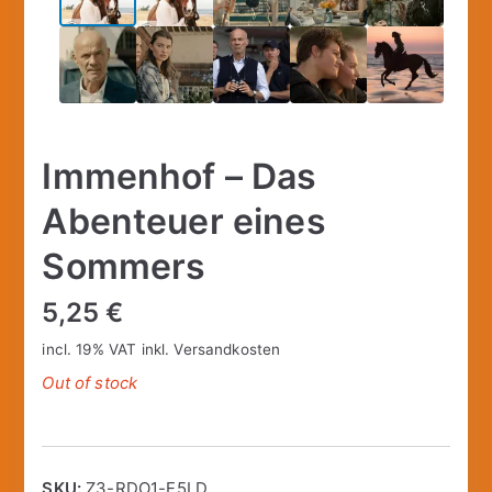
Immenhof – Das
Abenteuer eines
Sommers
5,25
€
incl. 19% VAT
inkl.
Versandkosten
Out of stock
SKU:
Z3-RDO1-E5LD