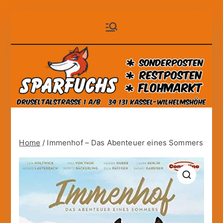
Zum
Sparfuchs
der auf Dauer günstige
Inhalt
Markt!
springen
– Kassel
Home
/ Immenhof – Das Abenteuer eines Sommers
🔍