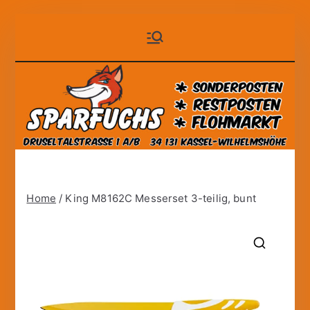
Zum
Sparfuchs
der auf Dauer günstige
Inhalt
Markt!
springen
– Kassel
Home
/ King M8162C Messerset 3-teilig, bunt
🔍