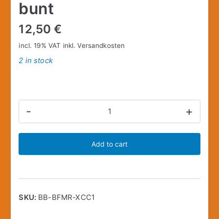
bunt
12,50
€
incl. 19% VAT
inkl.
Versandkosten
2 in stock
King
-
+
M8162C
Messerset
Add to cart
3-
teilig,
bunt
quantity
SKU:
BB-BFMR-XCC1