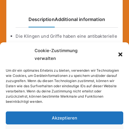
Description
Additional information
Die Klingen und Griffe haben eine antibakterielle
Ausstattung
Cookie-Zustimmung
rutschfeste Griffe für komfortables Handling
verwalten
farbenfrohes Messerset
original KING Design
Um dir ein optimales Erlebnis zu bieten, verwenden wir Technologien
Größen: Ausbeinmesser ca. 20 cm x 1,8 mm –
wie Cookies, um Geräteinformationen zu speichern und/oder darauf
zuzugreifen. Wenn du diesen Technologien zustimmst, können wir
Universalmesser ca. 12,5 cm x 1,2 mm –
Daten wie das Surfverhalten oder eindeutige IDs auf dieser Website
Gemüsemesser ca. 8,5 cm x 1,2 mm
verarbeiten. Wenn du deine Zustimmung nicht erteilst oder
zurückziehst, können bestimmte Merkmale und Funktionen
beeinträchtigt werden.
Akzeptieren
Copyright © 2026
Sparfuchs – Kassel
. |
Cookie-