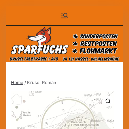
Zum
Sparfuchs
der auf Dauer günstige
Inhalt
Markt!
springen
– Kassel
Home
/ Kruso: Roman
🔍