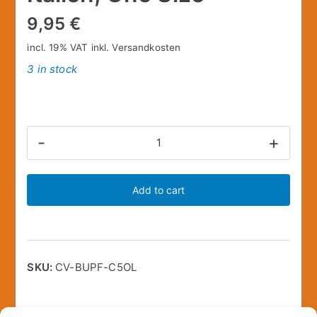
9,95
€
incl. 19% VAT
inkl.
Versandkosten
3 in stock
Mil-
-
+
Tec
Unisex –
Add to cart
Erwachsene
Flagge-
16733000
Flagge,
SKU:
CV-BUPF-C5OL
Italien,
One
Size