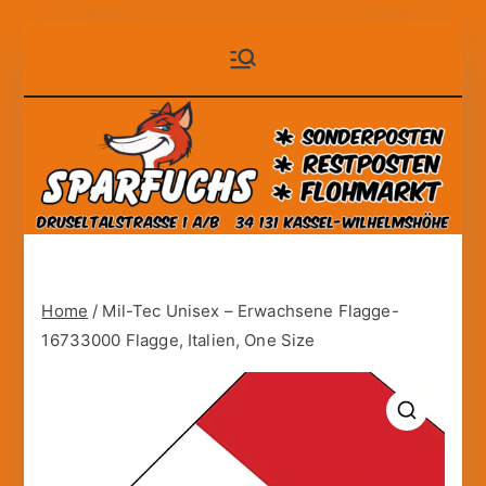
Zum
Sparfuchs
der auf Dauer günstige
Inhalt
Markt!
springen
– Kassel
Home
/ Mil-Tec Unisex – Erwachsene Flagge-
16733000 Flagge, Italien, One Size
🔍