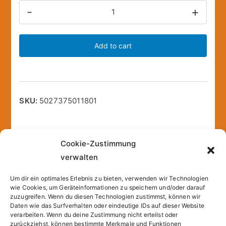
RIPPLE®
-
+
Spender
für
Add to cart
Waschlotion/6964
40x28x13cm
silbergrau-
metallic/weiß
SKU:
5027375011801
quantity
Cookie-Zustimmung
Description
Additional information
verwalten
Um dir ein optimales Erlebnis zu bieten, verwenden wir Technologien
Ausführung: für Interfold Falzung
wie Cookies, um Geräteinformationen zu speichern und/oder darauf
zuzugreifen. Wenn du diesen Technologien zustimmst, können wir
Farbe: silbergrau-metallic/weiß
Daten wie das Surfverhalten oder eindeutige IDs auf dieser Website
Größe: B 140 x H 270 x T 110 mm
verarbeiten. Wenn du deine Zustimmung nicht erteilst oder
zurückziehst, können bestimmte Merkmale und Funktionen