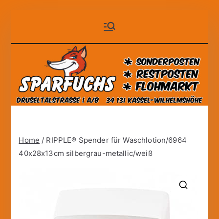
Zum
Sparfuchs
der auf Dauer günstige
Inhalt
Markt!
springen
– Kassel
Home
/ RIPPLE® Spender für Waschlotion/6964
40x28x13cm silbergrau-metallic/weiß
🔍