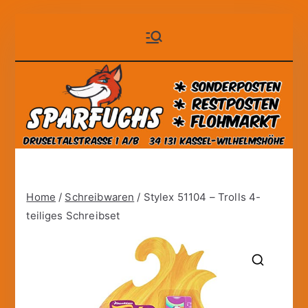
Zum
Sparfuchs
der auf Dauer günstige
Inhalt
Markt!
springen
– Kassel
Home
/
Schreibwaren
/ Stylex 51104 – Trolls 4-
teiliges Schreibset
🔍