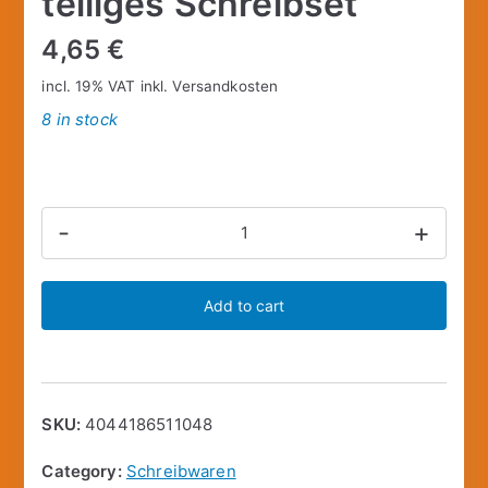
teiliges Schreibset
4,65
€
incl. 19% VAT
inkl.
Versandkosten
8 in stock
Stylex
-
+
51104
-
Add to cart
Trolls
4-
teiliges
Schreibset
SKU:
4044186511048
quantity
Category:
Schreibwaren