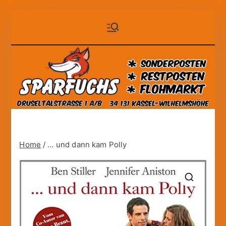
Zum
Sparfuchs
der auf Dauer günstige
Inhalt
Markt!
springen
– Kassel
Home
/ … und dann kam Polly
🔍