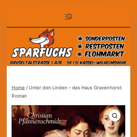
Zum
Sparfuchs
der auf Dauer günstige
Inhalt
Markt!
springen
– Kassel
Home
/ Unter den Linden – das Haus Gravenhorst:
Roman
🔍