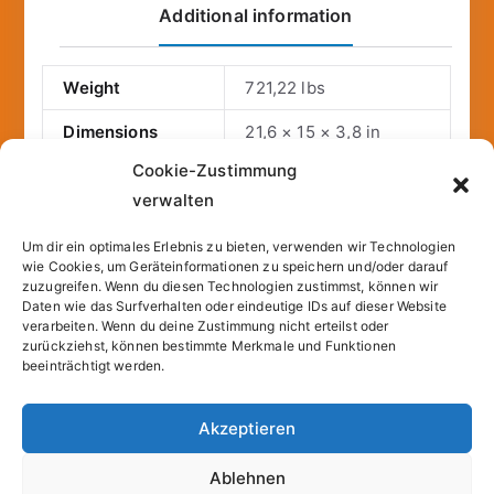
Additional information
Weight
721,22 lbs
Dimensions
21,6 × 15 × 3,8 in
Cookie-Zustimmung
Publisher
Knaur HC
verwalten
Binding
hardcover
Um dir ein optimales Erlebnis zu bieten, verwenden wir Technologien
Publication date
2006-08-12T00:00:01Z
wie Cookies, um Geräteinformationen zu speichern und/oder darauf
zuzugreifen. Wenn du diesen Technologien zustimmst, können wir
Daten wie das Surfverhalten oder eindeutige IDs auf dieser Website
Number of pages
496
verarbeiten. Wenn du deine Zustimmung nicht erteilst oder
zurückziehst, können bestimmte Merkmale und Funktionen
beeinträchtigt werden.
Akzeptieren
Copyright © 2026
Sparfuchs – Kassel
. |
Cookie-
Ablehnen
Richtlinie (EU)
| Powered by
Zakra
und
WordPress
.