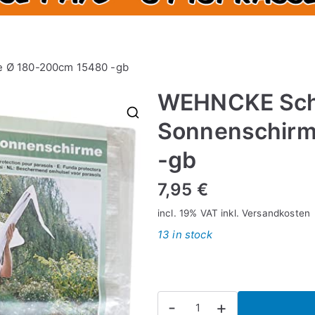
e Ø 180-200cm 15480 -gb
WEHNCKE Schu
Sonnenschirm
🔍
-gb
7,95
€
incl. 19% VAT
inkl.
Versandkosten
13 in stock
WEHNCKE
-
+