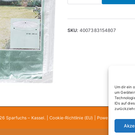
Schutzhülle
für
Sonnenschirme
Ø
SKU:
4007383154807
180-
200cm
15480
-
gb
quantity
Um dir ein 
um Gerätein
Technologie
IDs auf die
zurückziehs
026
Sparfuchs – Kassel
. |
Cookie-Richtlinie (EU)
| Powered by
Zakra
Akze