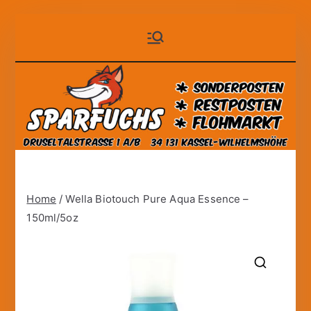
Zum
Sparfuchs
der auf Dauer günstige
Inhalt
Markt!
springen
– Kassel
Home
/ Wella Biotouch Pure Aqua Essence –
150ml/5oz
🔍