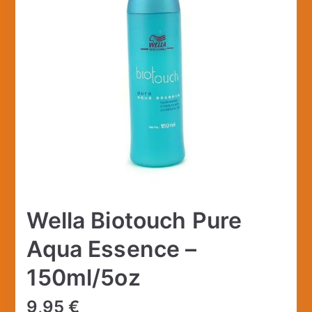
Wella Biotouch Pure
Aqua Essence –
150ml/5oz
9,95
€