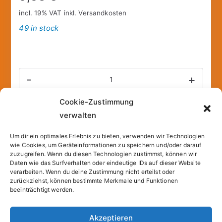
incl. 19% VAT
inkl.
Versandkosten
49 in stock
Wella
-
+
Biotouch
Pure
Cookie-Zustimmung
Add to cart
Aqua
verwalten
Essence
Um dir ein optimales Erlebnis zu bieten, verwenden wir Technologien
-
wie Cookies, um Geräteinformationen zu speichern und/oder darauf
150ml/5oz
zuzugreifen. Wenn du diesen Technologien zustimmst, können wir
Daten wie das Surfverhalten oder eindeutige IDs auf dieser Website
SKU:
HL-6EVM-VY4Z
quantity
verarbeiten. Wenn du deine Zustimmung nicht erteilst oder
zurückziehst, können bestimmte Merkmale und Funktionen
beeinträchtigt werden.
Akzeptieren