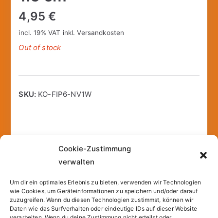
4,95
€
incl. 19% VAT
inkl.
Versandkosten
Out of stock
SKU:
KO-FIP6-NV1W
Description
Additional information
Cookie-Zustimmung
verwalten
Perfekt geeignet, um den Teig restlos aus der
Um dir ein optimales Erlebnis zu bieten, verwenden wir Technologien
Schüssel zu schaben
wie Cookies, um Geräteinformationen zu speichern und/oder darauf
zuzugreifen. Wenn du diesen Technologien zustimmst, können wir
Material: Holz / PP
Daten wie das Surfverhalten oder eindeutige IDs auf dieser Website
Maße: 25 x 5 cm
verarbeiten. Wenn du deine Zustimmung nicht erteilst oder