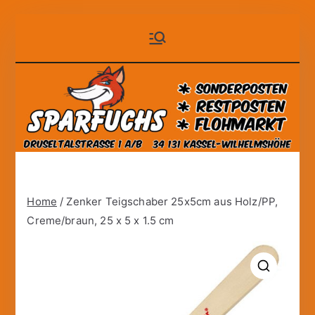
Zum
Sparfuchs
der auf Dauer günstige
Inhalt
Markt!
springen
– Kassel
Home
/ Zenker Teigschaber 25x5cm aus Holz/PP,
Creme/braun, 25 x 5 x 1.5 cm
🔍