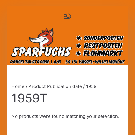
Zum
Sparfuchs
der auf Dauer günstige
Inhalt
Markt!
springen
– Kassel
Home
/ Product Publication date / 1959T
1959T
No products were found matching your selection.