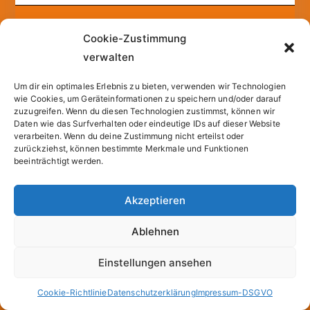
Copyright © 2026
Sparfuchs – Kassel
. |
Cookie-
Cookie-Zustimmung
Richtlinie (EU)
| Powered by
Zakra
und
WordPress
.
verwalten
Um dir ein optimales Erlebnis zu bieten, verwenden wir Technologien
All prices incl. VAT.
wie Cookies, um Geräteinformationen zu speichern und/oder darauf
zuzugreifen. Wenn du diesen Technologien zustimmst, können wir
Daten wie das Surfverhalten oder eindeutige IDs auf dieser Website
verarbeiten. Wenn du deine Zustimmung nicht erteilst oder
zurückziehst, können bestimmte Merkmale und Funktionen
beeinträchtigt werden.
Akzeptieren
Ablehnen
Einstellungen ansehen
Cookie-Richtlinie
Datenschutzerklärung
Impressum-DSGVO