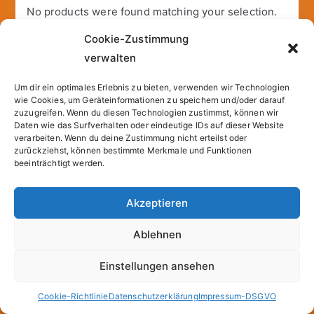
No products were found matching your selection.
Cookie-Zustimmung
verwalten
Copyright © 2026
Sparfuchs – Kassel
. |
Cookie-
Um dir ein optimales Erlebnis zu bieten, verwenden wir Technologien
wie Cookies, um Geräteinformationen zu speichern und/oder darauf
Richtlinie (EU)
| Powered by
Zakra
und
WordPress
.
zuzugreifen. Wenn du diesen Technologien zustimmst, können wir
Daten wie das Surfverhalten oder eindeutige IDs auf dieser Website
verarbeiten. Wenn du deine Zustimmung nicht erteilst oder
zurückziehst, können bestimmte Merkmale und Funktionen
All prices incl. VAT.
beeinträchtigt werden.
Akzeptieren
Ablehnen
Einstellungen ansehen
Cookie-Richtlinie
Datenschutzerklärung
Impressum-DSGVO