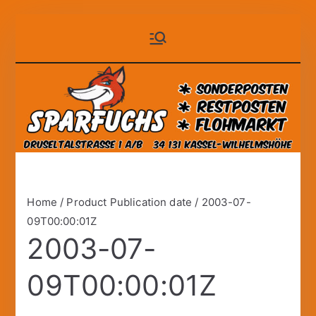
Zum
Sparfuchs
der auf Dauer günstige
Inhalt
Markt!
springen
– Kassel
Home
/ Product Publication date / 2003-07-
09T00:00:01Z
2003-07-
09T00:00:01Z