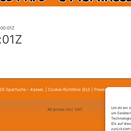
:00:01Z
:01Z
026
Sparfuchs – Kassel
. |
Cookie-Richtlinie (EU)
| Powered by
Zakra
Um dir ein 
All prices incl. VAT.
um Gerätein
Technologie
IDs auf die
zurückziehs