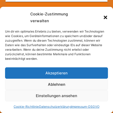
Copyright © 2026
Sparfuchs – Kassel
. |
Cookie-
Cookie-Zustimmung
Richtlinie (EU)
| Powered by
Zakra
und
WordPress
.
verwalten
Um dir ein optimales Erlebnis zu bieten, verwenden wir Technologien
All prices incl. VAT.
wie Cookies, um Geräteinformationen zu speichern und/oder darauf
zuzugreifen. Wenn du diesen Technologien zustimmst, können wir
Daten wie das Surfverhalten oder eindeutige IDs auf dieser Website
verarbeiten. Wenn du deine Zustimmung nicht erteilst oder
zurückziehst, können bestimmte Merkmale und Funktionen
beeinträchtigt werden.
Akzeptieren
Ablehnen
Einstellungen ansehen
Cookie-Richtlinie
Datenschutzerklärung
Impressum-DSGVO