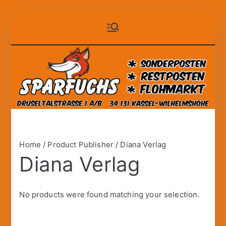
Zum
Sparfuchs
der auf Dauer günstige
Inhalt
Markt!
springen
– Kassel
Home
/ Product Publisher / Diana Verlag
Diana Verlag
No products were found matching your selection.