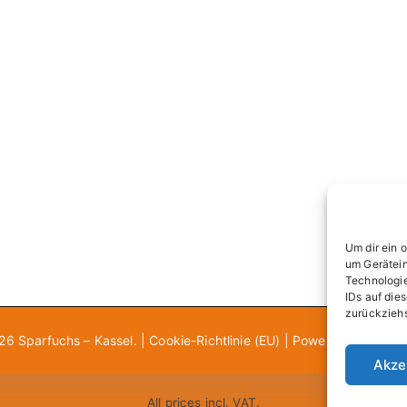
Um dir ein 
um Gerätein
Technologie
IDs auf die
zurückziehs
026
Sparfuchs – Kassel
. |
Cookie-Richtlinie (EU)
| Powered by
Zakra
Akze
All prices incl. VAT.