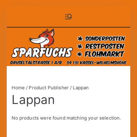
Zum
Sparfuchs
der auf Dauer günstige
Inhalt
Markt!
springen
– Kassel
Home
/ Product Publisher / Lappan
Lappan
No products were found matching your selection.