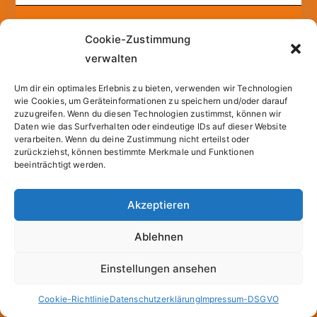
Copyright © 2026
Sparfuchs – Kassel
. |
Cookie-
Cookie-Zustimmung
Richtlinie (EU)
| Powered by
Zakra
und
WordPress
.
verwalten
Um dir ein optimales Erlebnis zu bieten, verwenden wir Technologien
All prices incl. VAT.
wie Cookies, um Geräteinformationen zu speichern und/oder darauf
zuzugreifen. Wenn du diesen Technologien zustimmst, können wir
Daten wie das Surfverhalten oder eindeutige IDs auf dieser Website
verarbeiten. Wenn du deine Zustimmung nicht erteilst oder
zurückziehst, können bestimmte Merkmale und Funktionen
beeinträchtigt werden.
Akzeptieren
Ablehnen
Einstellungen ansehen
Cookie-Richtlinie
Datenschutzerklärung
Impressum-DSGVO