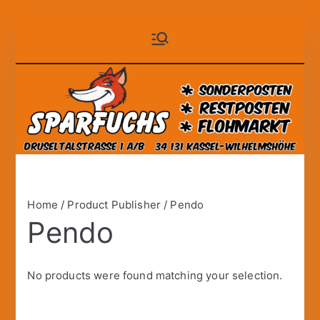
Zum
Sparfuchs
der auf Dauer günstige
Inhalt
Markt!
springen
– Kassel
Home
/ Product Publisher / Pendo
Pendo
No products were found matching your selection.