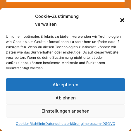
Copyright © 2026
Sparfuchs – Kassel
. |
Cookie-
Cookie-Zustimmung
Richtlinie (EU)
| Powered by
Zakra
und
WordPress
.
verwalten
Um dir ein optimales Erlebnis zu bieten, verwenden wir Technologien
All prices incl. VAT.
wie Cookies, um Geräteinformationen zu speichern und/oder darauf
zuzugreifen. Wenn du diesen Technologien zustimmst, können wir
Daten wie das Surfverhalten oder eindeutige IDs auf dieser Website
verarbeiten. Wenn du deine Zustimmung nicht erteilst oder
zurückziehst, können bestimmte Merkmale und Funktionen
beeinträchtigt werden.
Akzeptieren
Ablehnen
Einstellungen ansehen
Cookie-Richtlinie
Datenschutzerklärung
Impressum-DSGVO