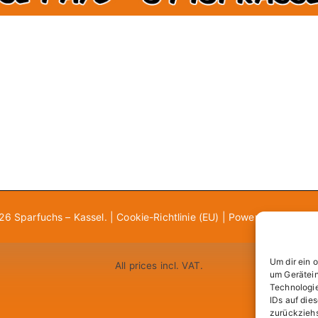
026
Sparfuchs – Kassel
. |
Cookie-Richtlinie (EU)
| Powered by
Zakra
Um dir ein 
All prices incl. VAT.
um Gerätein
Technologie
IDs auf die
zurückziehs