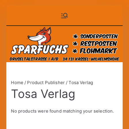
Zum
Sparfuchs
der auf Dauer günstige
Inhalt
Markt!
springen
– Kassel
Home
/ Product Publisher / Tosa Verlag
Tosa Verlag
No products were found matching your selection.