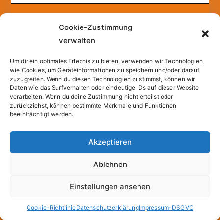
Copyright © 2026
Sparfuchs – Kassel
. |
Cookie-
Cookie-Zustimmung
Richtlinie (EU)
| Powered by
Zakra
und
WordPress
.
verwalten
Um dir ein optimales Erlebnis zu bieten, verwenden wir Technologien
All prices incl. VAT.
wie Cookies, um Geräteinformationen zu speichern und/oder darauf
zuzugreifen. Wenn du diesen Technologien zustimmst, können wir
Daten wie das Surfverhalten oder eindeutige IDs auf dieser Website
verarbeiten. Wenn du deine Zustimmung nicht erteilst oder
zurückziehst, können bestimmte Merkmale und Funktionen
beeinträchtigt werden.
Akzeptieren
Ablehnen
Einstellungen ansehen
Cookie-Richtlinie
Datenschutzerklärung
Impressum-DSGVO