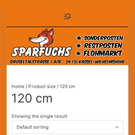
Zum
Sparfuchs
der auf Dauer günstige
Inhalt
Markt!
springen
– Kassel
Home
/ Product size / 120 cm
120 cm
Showing the single result