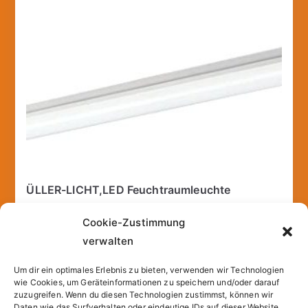
ÜLLER-LICHT,LED Feuchtraumleuchte
"Aqualux" IP65 zur einfachen Wand- und
Cookie-Zustimmung
Deckenmontage durch Halteklammern, Plastik
verwalten
29,90
€
Um dir ein optimales Erlebnis zu bieten, verwenden wir Technologien
incl. VAT
wie Cookies, um Geräteinformationen zu speichern und/oder darauf
inkl.
Versandkosten
zuzugreifen. Wenn du diesen Technologien zustimmst, können wir
Daten wie das Surfverhalten oder eindeutige IDs auf dieser Website