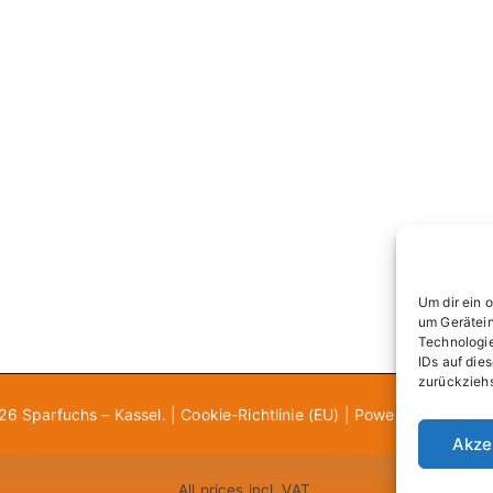
Um dir ein 
um Gerätein
Technologie
IDs auf die
zurückziehs
026
Sparfuchs – Kassel
. |
Cookie-Richtlinie (EU)
| Powered by
Zakra
Akze
All prices incl. VAT.