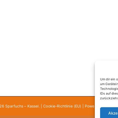
Um dir ein 
um Gerätein
Technologie
IDs auf die
zurückziehs
026
Sparfuchs – Kassel
. |
Cookie-Richtlinie (EU)
| Powered by
Zakra
Akze