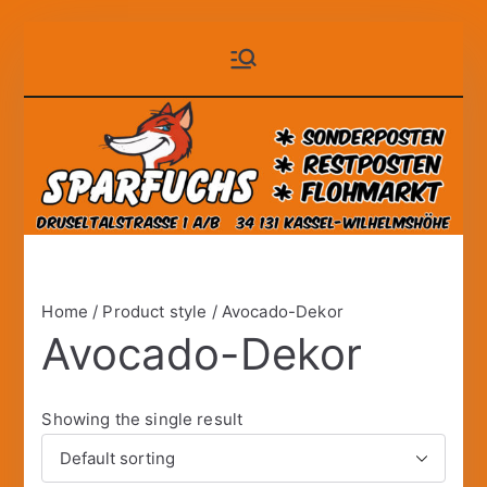
Zum
Sparfuchs
der auf Dauer günstige
Inhalt
Markt!
springen
– Kassel
Home
/ Product style / Avocado-Dekor
Avocado-Dekor
Showing the single result